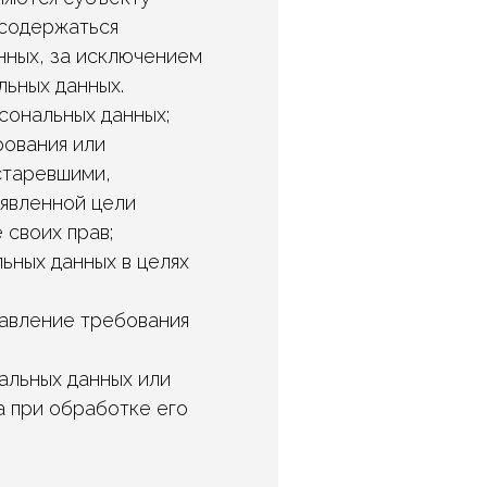
 содержаться
нных, за исключением
льных данных.
сональных данных;
рования или
старевшими,
аявленной цели
своих прав;
ьных данных в целях
равление требования
альных данных или
 при обработке его
.