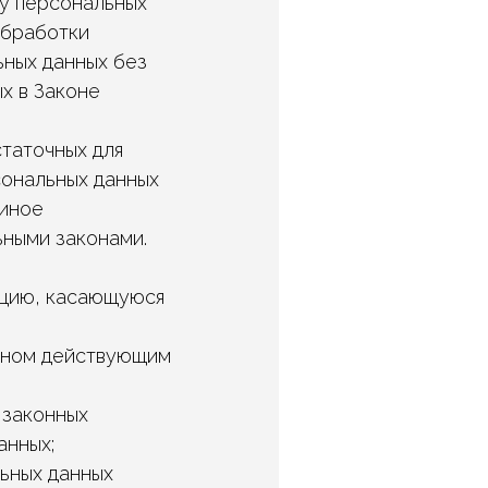
ку персональных
обработки
ьных данных без
х в Законе
таточных для
сональных данных
 иное
ьными законами.
ацию, касающуюся
енном действующим
 законных
анных;
ьных данных