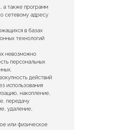
, а также программ
по сетевому адресу
ржащихся в базах
онных технологий
рых невозможно
сть персональных
нных.
овокупность действий
ез использования
изацию, накопление,
е, передачу
е, удаление,
кое или физическое