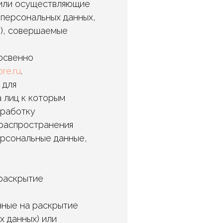
/или осуществляющие
персональных данных,
и), совершаемые
косвенно
ore.ru
.
 для
 лиц к которым
бработку
 распространения
ерсональные данные,
 раскрытие
нные на раскрытие
х данных) или