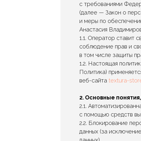
с требованиями Федер
(далее — Закон о пер
и меры по обеспечени
Анастасия Владимиров
1.1. Оператор ставит
соблюдение прав и св
в том числе защиты пр
1.2. Настоящая полит
Политика) применяетс
веб-сайта
textura-stor
2. Основные понятия
2.1. Автоматизирован
с помощью средств вы
2.2. Блокирование пе
данных (за исключени
данных).