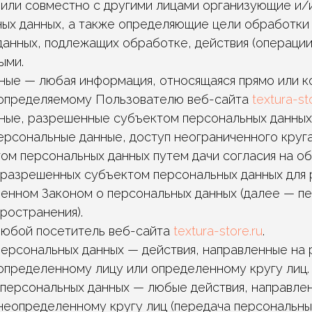
 или совместно с другими лицами организующие и
ых данных, а также определяющие цели обработки 
данных, подлежащих обработке, действия (операци
ыми.
нные — любая информация, относящаяся прямо или 
 определяемому Пользователю веб-сайта
textura-st
нные, разрешенные субъектом персональных данных
ерсональные данные, доступ неограниченного круга
ом персональных данных путем дачи согласия на о
 разрешенных субъектом персональных данных для
ренном Законом о персональных данных (далее — п
ространения).
 любой посетитель веб-сайта
textura-store.ru
.
 персональных данных — действия, направленные на
определенному лицу или определенному кругу лиц.
е персональных данных — любые действия, направле
неопределенному кругу лиц (передача персональны