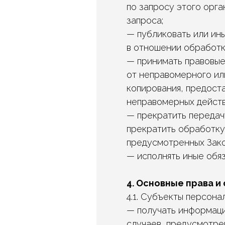
по запросу этого орг
запроса;
— публиковать или ин
в отношении обработк
— принимать правовые
от неправомерного или
копирования, предоста
неправомерных действ
— прекратить передач
прекратить обработку 
предусмотренных Зако
— исполнять иные обя
4. Основные права 
4.1. Субъекты персона
— получать информаци
случаев, предусмотре