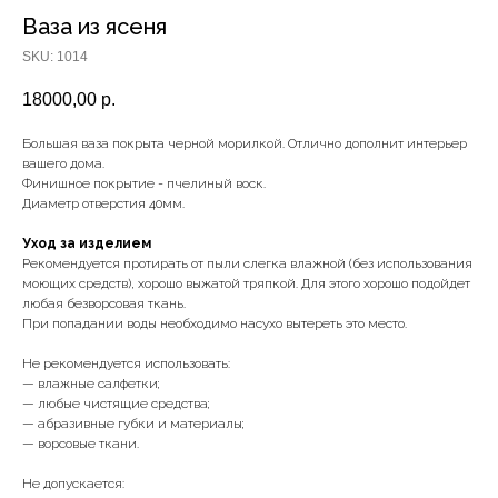
Ваза из ясеня
SKU:
1014
18000,00
р.
Большая ваза покрыта черной морилкой. Отлично дополнит интерьер
вашего дома.
Финишное покрытие - пчелиный воск.
Диаметр отверстия 40мм.
Уход за изделием
Рекомендуется протирать от пыли слегка влажной (без использования
моющих средств), хорошо выжатой тряпкой. Для этого хорошо подойдет
любая безворсовая ткань.
При попадании воды необходимо насухо вытереть это место.
Не рекомендуется использовать:
— влажные салфетки;
— любые чистящие средства;
— абразивные губки и материалы;
— ворсовые ткани.
Не допускается: