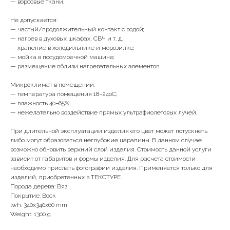
— ворсовые ткани.
Не допускается:
— частый/продолжительный контакт с водой;
— нагрев в духовых шкафах, СВЧ и т. д.;
— хранение в холодильнике и морозилке;
— мойка в посудомоечной машине;
— размещение вблизи нагревательных элементов.
Микроклимат в помещении:
— температура помещения 18−24оС;
— влажность 40−65%;
— нежелательно воздействие прямых ультрафиолетовых лучей.
При длительной эксплуатации изделия его цвет может потускнеть
либо могут образоваться неглубокие царапины. В данном случае
возможно обновить верхний слой изделия. Стоимость данной услуги
зависит от габаритов и формы изделия. Для расчета стоимости
необходимо прислать фотографии изделия. Применяется только для
изделий, приобретенных в ТЕКСТУРЕ.
Порода дерева: Вяз
Покрытие: Воск
lwh: 340x340x60 mm
Weight: 1300 g