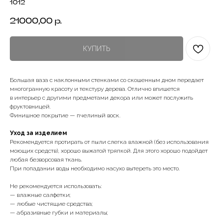
1012
21000,00
р.
КУПИТЬ
Большая ваза с наклонными стенками со скошенным дном передает
многогранную красоту и текстуру дерева. Отлично впишется
в интерьер с другими предметами декора или может послужить
фруктовницей.
Финишное покрытие — пчелиный воск.
Уход за изделием
Рекомендуется протирать от пыли слегка влажной (без использования
моющих средств), хорошо выжатой тряпкой. Для этого хорошо подойдет
любая безворсовая ткань.
При попадании воды необходимо насухо вытереть это место.
Не рекомендуется использовать:
— влажные салфетки;
— любые чистящие средства;
— абразивные губки и материалы;