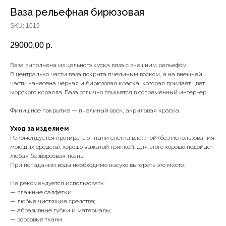
Ваза рельефная бирюзовая
SKU:
1019
29000,00
р.
Ваза выполнена из цельного куска вяза с внешним рельефом.
В центрально части ваза покрыта пчелиным воском, а на внешней
части нанесена черная и бирюзовая краска, которая придает цвет
морского коралла. Ваза отлично впишется в современный интерьер.
Финишное покрытие — пчелиный воск, акриловая краска.
Уход за изделием
Рекомендуется протирать от пыли слегка влажной (без использования
моющих средств), хорошо выжатой тряпкой. Для этого хорошо подойдет
любая безворсовая ткань.
При попадании воды необходимо насухо вытереть это место.
Не рекомендуется использовать:
— влажные салфетки;
— любые чистящие средства;
— абразивные губки и материалы;
— ворсовые ткани.