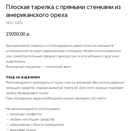
Плоская тарелка с прямыми стенками из
американского ореха
SKU:
1001
15000,00
р.
Декоративная тарелка из благородного ореха отлично впишется
в минималистичный современный интерьер. Может использоваться
как самостоятельный предмет декора так и в сочетании с другими
изделиями.
Финишное покрытие — пчелиный воск.
Уход за изделием
Рекомендуется протирать от пыли слегка влажной (без использования
моющих средств), хорошо выжатой тряпкой. Для этого хорошо подойдет
любая безворсовая ткань.
При попадании воды необходимо насухо вытереть это место.
Не рекомендуется использовать:
— влажные салфетки;
— любые чистящие средства;
— абразивные губки и материалы;
— ворсовые ткани.