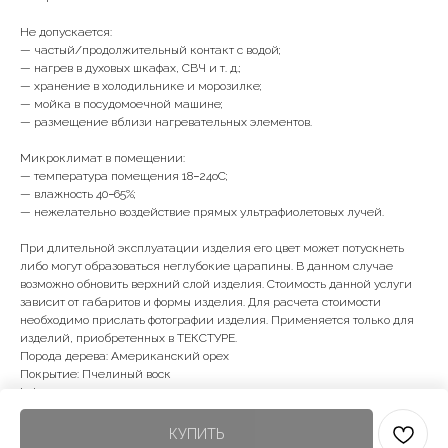
Не допускается:
— частый/продолжительный контакт с водой;
— нагрев в духовых шкафах, СВЧ и т. д.;
— хранение в холодильнике и морозилке;
— мойка в посудомоечной машине;
— размещение вблизи нагревательных элементов.
Микроклимат в помещении:
— температура помещения 18−24оС;
— влажность 40−65%;
— нежелательно воздействие прямых ультрафиолетовых лучей.
При длительной эксплуатации изделия его цвет может потускнеть
либо могут образоваться неглубокие царапины. В данном случае
возможно обновить верхний слой изделия. Стоимость данной услуги
зависит от габаритов и формы изделия. Для расчета стоимости
необходимо прислать фотографии изделия. Применяется только для
изделий, приобретенных в ТЕКСТУРЕ.
Порода дерева: Американский орех
Покрытие: Пчелиный воск
lwh: 270x270x45 mm
Weight: 600 g
КУПИТЬ